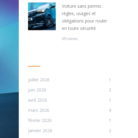
Voiture sans permis :
règles, usages et
obligations pour rouler
en toute sécurité
69 views
ARCHIVES
juillet 2026
1
juin 2026
2
avril 2026
1
mars 2026
4
février 2026
1
janvier 2026
2