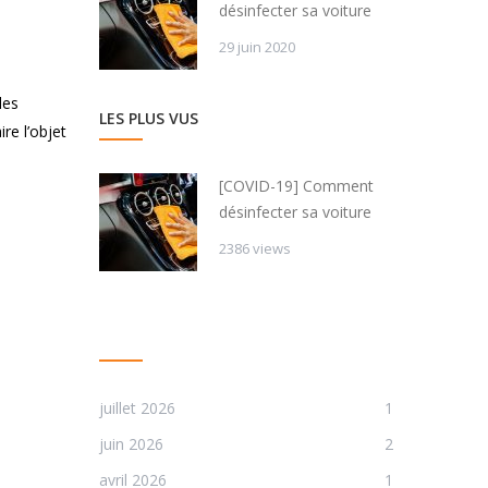
désinfecter sa voiture
29 juin 2020
les
LES PLUS VUS
re l’objet
[COVID-19] Comment
désinfecter sa voiture
2386 views
ARCHIVES
juillet 2026
1
juin 2026
2
avril 2026
1