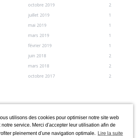
octobre 2019
2
juillet 2019
1
mai 2019
1
mars 2019
1
février 2019
1
juin 2018
2
mars 2018
2
octobre 2017
2
TAGS
ous utilisons des cookies pour optimiser notre site web
Révision Auto Lyon
t notre service. Merci d'accepter leur utilisation afin de
rofiter pleinement d'une navigation optimale.
Lire la suite