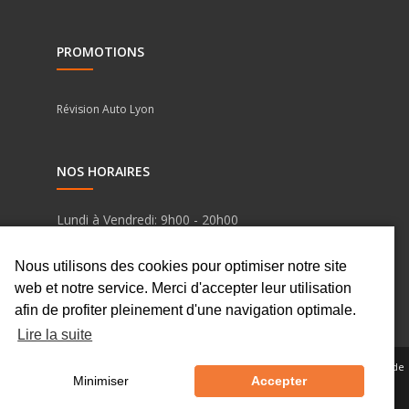
PROMOTIONS
Révision Auto Lyon
NOS HORAIRES
Lundi à Vendredi:
9h00 - 20h00
Samedi :
9h00 - 16h00
Nous utilisons des cookies pour optimiser notre site
web et notre service. Merci d'accepter leur utilisation
Dimanche :
Fermé
afin de profiter pleinement d'une navigation optimale.
Lire la suite
© Prestige Garibaldi 2019 |
Mentions légales
|
Politique de cookies
|
Politique de
Minimiser
Accepter
confidentialité
| Website By
ILLUCOM