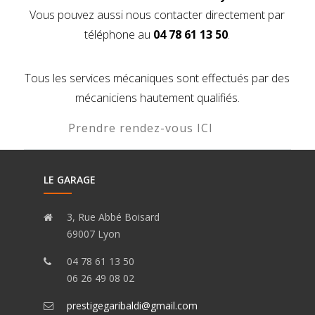
Vous pouvez aussi nous contacter directement par
téléphone au
04 78 61 13 50
.
Tous les
services mécaniques sont effectués par des
mécaniciens hautement qualifiés.
Prendre rendez-vous ICI
LE GARAGE
3, Rue Abbé Boisard
69007 Lyon
04 78 61 13 50
06 26 49 08 02
prestigegaribaldi@gmail.com