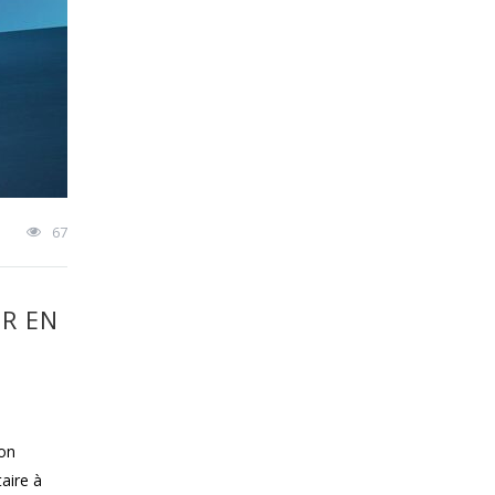
67
ER EN
son
taire à