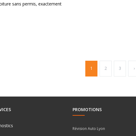
voiture sans permis, exactement
1
2
3
›
VICES
PROMOTIONS
nostics
Révision Auto Lyon