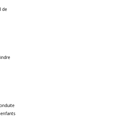
l de
eindre
onduite
 enfants