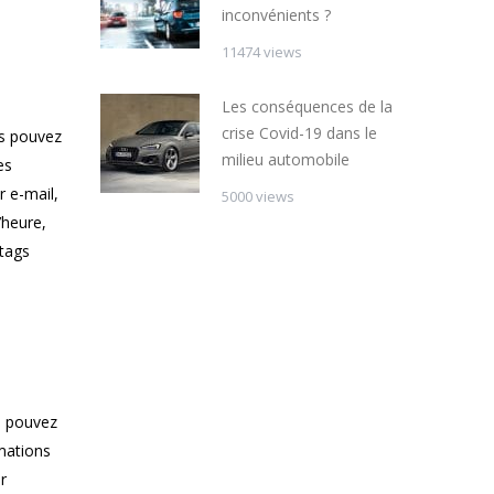
inconvénients ?
11474 views
Les conséquences de la
crise Covid-19 dans le
us pouvez
milieu automobile
es
r e-mail,
5000 views
’heure,
htags
s pouvez
rmations
r