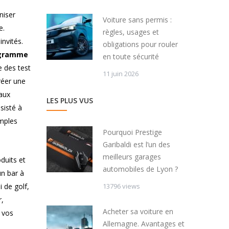
niser
Voiture sans permis :
e.
règles, usages et
nvités.
obligations pour rouler
ogramme
en toute sécurité
e des test
11 juin 2026
réer une
eaux
LES PLUS VUS
sisté à
emples
Pourquoi Prestige
Garibaldi est l’un des
meilleurs garages
duits et
automobiles de Lyon ?
n bar à
 de golf,
13796 views
r,
Acheter sa voiture en
e vos
Allemagne. Avantages et