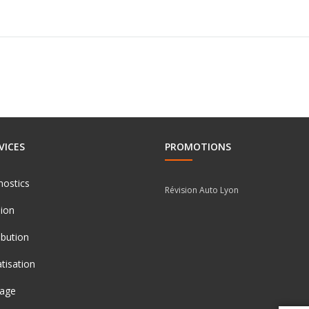
VICES
PROMOTIONS
nostics
Révision Auto Lyon
sion
ibution
tisation
nage