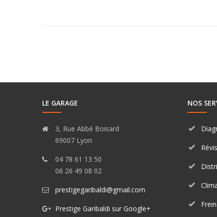
LE GARAGE
NOS SER
3, Rue Abbé Boisard
Diag
69007 Lyon
Révi
04 78 61 13 50
Distr
06 26 49 08 02
Clima
prestigegaribaldi@gmail.com
Frei
Prestige Garibaldi sur Google+