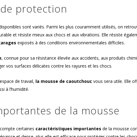
de protection
isponibles sont variés. Parmi les plus couramment utilisés, on retro
 durable et résiste mieux aux chocs et aux vibrations. Elle résiste égal
garages
exposés à des conditions environnementales difficiles.
e
, connue pour sa résistance élevée aux accidents, aux produits chim
er vos surfaces délicates contre les rayures et les chocs.
espace de travail,
la mousse de caoutchouc
vous sera utile. Elle o
si à l’humidité.
importantes de la mousse
 compte certaines
caractéristiques importantes
de la mousse c
 épaisse et dense, plus elle est efficace pour protéger contre les chocs