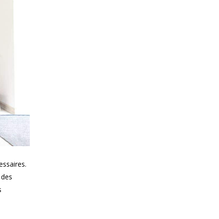
ssaires.
 des
s