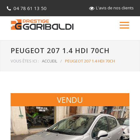
04 78 61 13 50
L'avis de nos clients
PEUGEOT 207 1.4 HDI 70CH
VOUS ÊTES ICI :
ACCUEIL
/
PEUGEOT 207 1.4 HDI 70CH
VENDU