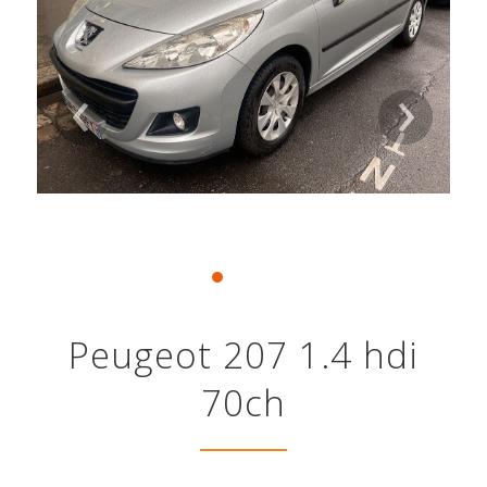
‹
›
Peugeot 207 1.4 hdi
70ch