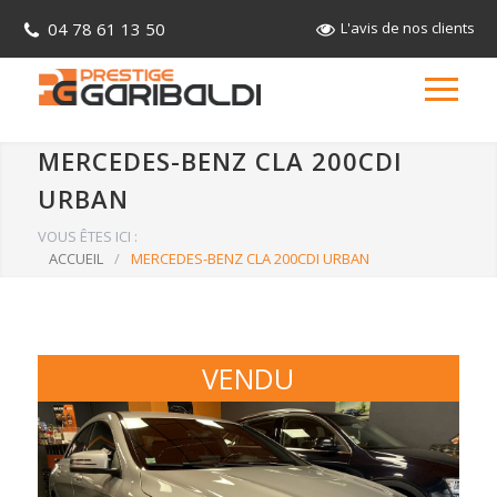
04 78 61 13 50
L'avis de nos clients
MERCEDES-BENZ CLA 200CDI
URBAN
VOUS ÊTES ICI :
ACCUEIL
/
MERCEDES-BENZ CLA 200CDI URBAN
VENDU