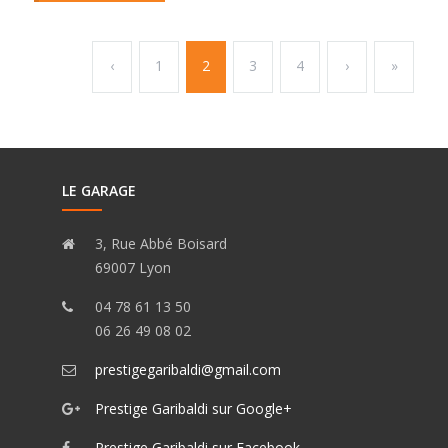
‹
1
2
3
4
›
»
LE GARAGE
3, Rue Abbé Boisard
69007 Lyon
04 78 61 13 50
06 26 49 08 02
prestigegaribaldi@gmail.com
Prestige Garibaldi sur Google+
Prestige Garibaldi sur Facebook